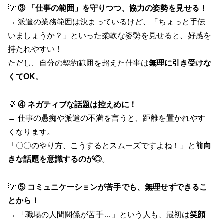
💡
③ 「仕事の範囲」を守りつつ、協力の姿勢を見せる！
→ 派遣の業務範囲は決まっているけど、「ちょっと手伝
いましょうか？」といった柔軟な姿勢を見せると、好感を
持たれやすい！
ただし、自分の契約範囲を超えた仕事は
無理に引き受けな
くてOK
。
💡
④ ネガティブな話題は控えめに！
→ 仕事の愚痴や派遣の不満を言うと、距離を置かれやす
くなります。
「〇〇のやり方、こうするとスムーズですよね！」と
前向
きな話題を意識するのが◎
。
💡
⑤ コミュニケーションが苦手でも、無理せずできるこ
とから！
→ 「職場の人間関係が苦手…」という人も、最初は
笑顔