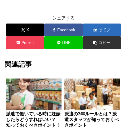
シェアする
X
Facebook
はてブ
Pocket
LINE
コピー
関連記事
派遣で働いている時に妊娠
派遣の3年ルールとは？派
したらどうすればいい？
遣スタッフが知っておくべ
知っておくべきポイント！
きポイント