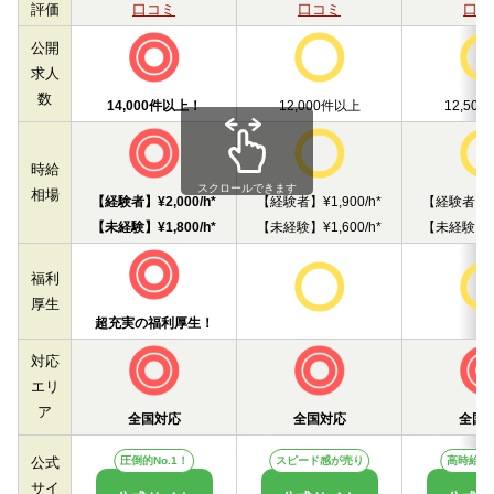
評価
口コミ
口コミ
口コ
公開
求人
数
14,000件以上！
12,000件以上
12,50
時給
スクロールできます
相場
【経験者】¥2,000/h*
【経験者】¥1,900/h*
【経験者】¥1,
【未経験】¥1,800/h*
【未経験】¥1,600/h*
【未経験】¥1,
福利
厚生
超充実の福利厚生！
対応
エリ
ア
全国対応
全国対応
全国
圧倒的No.1！
スピード感が売り
高時給求
公式
サイ