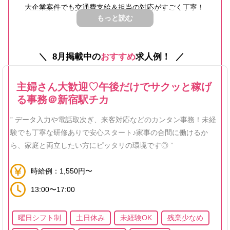
大企業案件でも交通費支給＆担当の対応がすごく丁寧！
もっと読む
派遣社員ファーストで動いてくれる安心感は、他社には
ない魅力でした。
8月掲載中の
おすすめ
求人例！
また、紹介数も多く安心して求人探しができたことがよ
かったです。
主婦さん大歓迎♡午後だけでサクッと稼げ
る事務＠新宿駅チカ
28
役に立った
” データ入力や電話取次ぎ、来客対応などのカンタン事務！未経
験でも丁寧な研修ありで安心スタート♪家事の合間に働けるか
ら、家庭と両立したい方にピッタリの環境です◎ ”
時給例：1,550円〜
13:00〜17:00
曜日シフト制
土日休み
未経験OK
残業少なめ