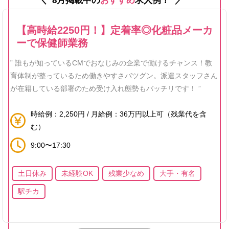
8月掲載中の
おすすめ
求人例！
あまり感じませんでした。
【高時給2250円！】定着率◎化粧品メーカ
12
役に立った
ーで保健師業務
” 誰もが知っているCMでおなじみの企業で働けるチャンス！教
育体制が整っているため働きやすさバツグン。派遣スタッフさん
が在籍している部署のため受け入れ態勢もバッチリです！ ”
時給例：2,250円 / 月給例：36万円以上可（残業代を含
む）
9:00〜17:30
土日休み
未経験OK
残業少なめ
大手・有名
駅チカ