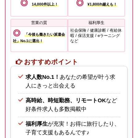
◎
◎
14,000件以上！
¥1,800/h越え
も！
営業の質
福利厚生
社会保険 / 健康診断 / 有給休
◎
「今後も働きたい派遣会
暇 / 保活支援 / eラーニング
など
社」No.1に選出！
おすすめポイント
求人数No.1！
あなたの希望が叶う求
人にきっと出会える
高時給、時短勤務、リモートOK
など
好条件求人も多数掲載中
福利厚生
が充実！お得に旅行したり、
子育て
支援もあるんです♪