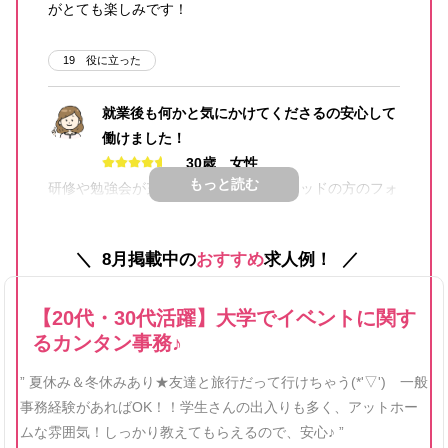
がとても楽しみです！
19
役に立った
就業後も何かと気にかけてくださるの安心して
働けました！
30歳 女性
もっと読む
研修や勉強会が充実しており、ランスタッドの方のフォ
ローもあって、楽しく働くことができています。
8月掲載中の
おすすめ
求人例！
12
役に立った
【20代・30代活躍】大学でイベントに関す
るカンタン事務♪
” 夏休み＆冬休みあり★友達と旅行だって行けちゃう(*'▽') 一般
事務経験があればOK！！学生さんの出入りも多く、アットホー
ムな雰囲気！しっかり教えてもらえるので、安心♪ ”