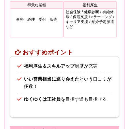
得意な業種
福利厚生
社会保険 / 健康診断 / 有給休
暇 / 保活支援 / eラーニング /
事務 経理 受付 販売
キャリア支援 / 紹介予定派遣
など
おすすめポイント
福利厚生＆スキルアップ
制度が充実
いい営業担当に巡り会えた
という口コミが
多数！
ゆくゆくは正社員
を目指す道も目指せる