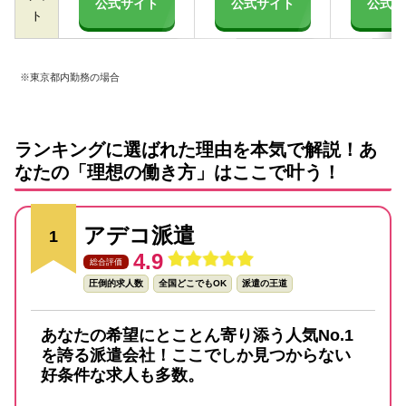
公式サイト
公式サイト
公式サ
ト
※東京都内勤務の場合
ランキングに選ばれた理由を本気で解説！あ
なたの「理想の働き方」はここで叶う！
アデコ派遣
1
4.9
総合評価
圧倒的求人数
全国どこでもOK
派遣の王道
あなたの希望にとことん寄り添う人気No.1
を誇る派遣会社！ここでしか見つからない
好条件な求人も多数。