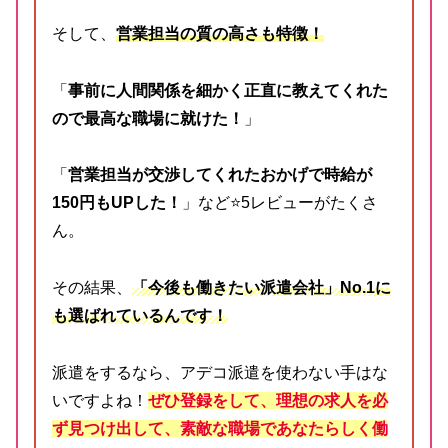
そして、
営業担当の質の高さも特徴！
「
事前に人間関係を細かく正直に教えてくれた
ので
最高な職場に就けた！
」
「
営業担当が交渉してくれたおかげで時給が
150円もUPした！
」など⭐️5レビューがたくさ
ん。
その結果、
「今後も働きたい派遣会社」No.1に
も選ばれているんです！
派遣をするなら、アデコ派遣を使わない手はな
いですよね！
ぜひ登録をして、理想の求人を必
ず見つけ出して、
素敵な職場であなたらしく
働