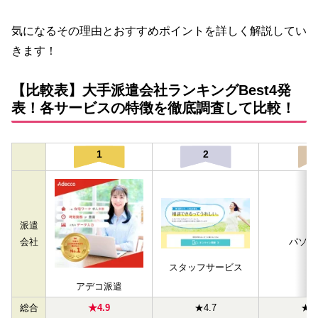
気になるその理由とおすすめポイントを詳しく解説してい
きます！
【比較表】大手派遣会社ランキングBest4発
表！各サービスの特徴を徹底調査して比較！
1
2
3
派遣
会社
パソナ
スタッフサービス
アデコ派遣
総合
★4.9
★4.7
★4.