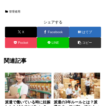
管理者用
シェアする
X
Facebook
はてブ
Pocket
LINE
コピー
関連記事
派遣で働いている時に妊娠
派遣の3年ルールとは？派